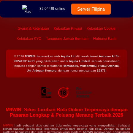
32,044🟢 online
Server Filipina
Syarat & Ketentuan
Kebijakan Privasi
Kebijakan Cookie
Kebijakan KYC
Tanggung Jawab Bermain
Hubungi Kami
© 2026
M9WIN
dioperasikan oleh
Aquila Ltd
di bawah lisensi
Anjouan ALSI-
202412014-FI1
yang dikeluarkan untuk
Aquila Limited
, sebuah perusahaan
terbatas dengan kantor terdaftar di
Hamchaku, Mutsamudu, Pulau Otonom,
Uni Anjouan Komoro
, dengan nomor perusahaan
15873
.
M9WIN: Situs Taruhan Bola Online Terpercaya dengan
Pasaran Lengkap & Peluang Menang Terbaik 2026
M9WIN
hadir sebagai situs taruhan bola online terpercaya yang menyediakan berbagai
pilihan pasaran sepak bola terlengkap untuk para pecinta judi bola. Dengan dukungan
platform berkualitas dan sistem permainan yang modern, M9WIN menawarkan pengalaman