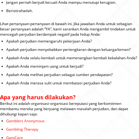
Jangan pernah berjudi kecuali Anda mampu menutupi kerugian.
Beristirahatlah.
Lihat pertanyaan-pertanyaan di bawah ini. Jika jawaban Anda untuk sebagian
besar pertanyaan adalah “YA”, kami sarankan Anda mengambil tindakan untuk
mencegah perjudian berdampak negatif pada hidup Anda:
Apakah perjudian memengaruhi pekerjaan Anda?
Apakah perjudian menyebabkan pertengkaran dengan keluarga/teman?
Apakah Anda selalu kembali untuk memenangkan kembali kekalahan Anda?
Apakah Anda meminjam uang untuk berjudi?
Apakah Anda melihat perjudian sebagai sumber pendapatan?
Apakah Anda merasa sulit untuk membatasi perjudian Anda?
Apa yang harus dilakukan?
Berikut ini adalah organisasi-organisasi bereputasi yang berkomitmen
membantu mereka yang berjuang melawan masalah perjudian, dan dapat
dihubungi kapan saja:
Gamblers Anonymous
Gambling Therapy
GamCare