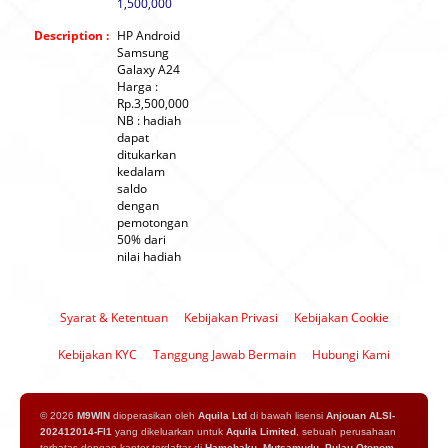
1,500,000
Description :
HP Android
Samsung
Galaxy A24
Harga :
Rp.3,500,000
NB : hadiah
dapat
ditukarkan
kedalam
saldo
dengan
pemotongan
50% dari
nilai hadiah
Syarat & Ketentuan
Kebijakan Privasi
Kebijakan Cookie
Kebijakan KYC
Tanggung Jawab Bermain
Hubungi Kami
© 2026
M9WIN
dioperasikan oleh
Aquila Ltd
di bawah lisensi
Anjouan ALSI-
202412014-FI1
yang dikeluarkan untuk
Aquila Limited
, sebuah perusahaan
terbatas dengan kantor terdaftar di
Hamchaku, Mutsamudu, Pulau Otonom,