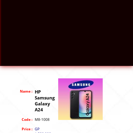
Name :
HP
Samsung
Galaxy
A24
Code :
M8-1008
Price :
GP