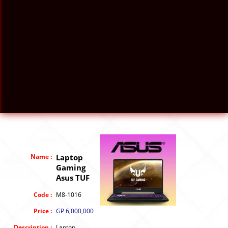
Name :
Laptop
Gaming
Asus TUF
Code :
M8-1016
Price :
GP 6,000,000
Description :
Laptop