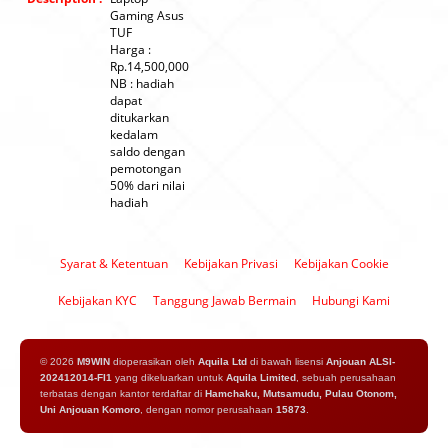
Gaming Asus
TUF
Harga :
Rp.14,500,000
NB : hadiah
dapat
ditukarkan
kedalam
saldo dengan
pemotongan
50% dari nilai
hadiah
Syarat & Ketentuan
Kebijakan Privasi
Kebijakan Cookie
Kebijakan KYC
Tanggung Jawab Bermain
Hubungi Kami
© 2026
M9WIN
dioperasikan oleh
Aquila Ltd
di bawah lisensi
Anjouan ALSI-
202412014-FI1
yang dikeluarkan untuk
Aquila Limited
, sebuah perusahaan
terbatas dengan kantor terdaftar di
Hamchaku, Mutsamudu, Pulau Otonom,
Uni Anjouan Komoro
, dengan nomor perusahaan
15873
.