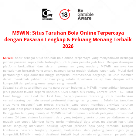
M9WIN: Situs Taruhan Bola Online Terpercaya
dengan Pasaran Lengkap & Peluang Menang Terbaik
2026
M9WIN
hadir sebagai situs taruhan bola online terpercaya yang menyediakan berbagai
pilihan pasaran sepak bola terlengkap untuk para pecinta judi bola. Dengan dukungan
platform berkualitas dan sistem permainan yang modern, M9WIN menawarkan
pengalaman bertaruh yang aman, nyaman, serta mudah diakses kapan saja. Mulai dari
pertandingan liga domestik hingga kompetisi internasional bergengsi, seluruh member
dapat menikmati pilihan taruhan yang selalu diperbarui setiap hari dengan odds
kompetitif dan peluang kemenangan yang menarik.
Sebagai salah satu pilihan utama para bettor Indonesia, M9WIN menghadirkan beragam
jenis pasaran favorit seperti Handicap, Over Under, Mix Parlay, Correct Score, 1X2, Total
Goal, hingga First Goal dan Last Goal. Setiap pasaran dirancang untuk memberikan
variasi strategi bermain sesuai preferensi masing-masing pemain. Selain itu, tampilan
situs yang responsif dan proses transaksi yang cepat membuat aktivitas taruhan
menjadi lebih praktis tanpa hambatan, baik melalui perangkat desktop maupun mobile.
Keunggulan lain yang membuat M9WIN semakin diminati adalah pelayanan profesional
selama 24 jam, sistem keamanan data yang terjamin, serta proses pendaftaran yang
mudah dan cepat. Member hanya perlu melengkapi data akun, melakukan login, lalu
dapat langsung menikmati seluruh layanan taruhan bola yang tersedia. Dengan
kombinasi pasaran lengkap, layanan berkualitas, dan peluang keuntungan yang
kompetitif, M9WIN menjadi destinasi terbaik bagi pemain yang mencari pengalaman