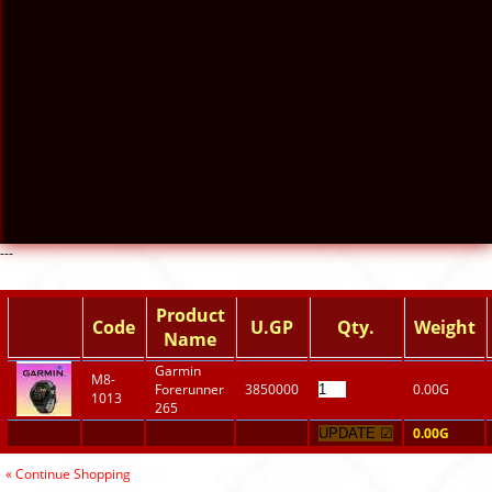
---
Product
Code
U.GP
Qty.
Weight
Name
Garmin
M8-
Forerunner
3850000
0.00G
1013
265
0.00G
« Continue Shopping